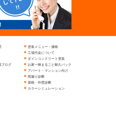
！
問
塗装メニュー・価格
工場代金について
ダインコンクリート塗装
場ブログ
お家一棟まるごと耐久パック
アパート・マンション向け
雨漏り診断
屋根・外壁診断
カラーシミュレーション