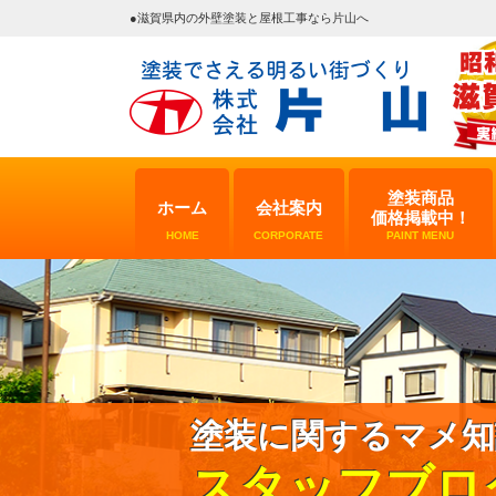
●滋賀県内の外壁塗装と屋根工事なら片山へ
塗装商品
ホーム
会社案内
価格掲載中！
HOME
CORPORATE
PAINT MENU
塗装に関するマメ知
スタッフブロ