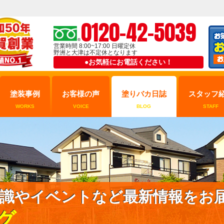
0120-42-5039
営業時間 8:00~17:00 日曜定休
野洲と大津は不定休となります
●お気軽にお電話ください！
塗装事例
お客様の声
塗りバカ日誌
スタッフ
WORKS
VOICE
BLOG
STAFF
識やイベントなど最新情報をお
グ