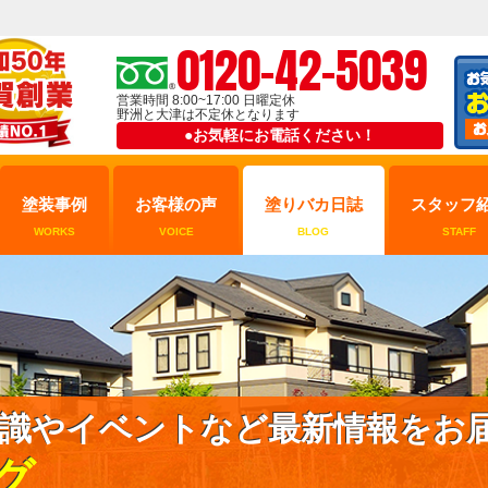
0120-42-5039
営業時間 8:00~17:00 日曜定休
野洲と大津は不定休となります
●お気軽にお電話ください！
塗装事例
お客様の声
塗りバカ日誌
スタッフ
WORKS
VOICE
BLOG
STAFF
識やイベントなど最新情報をお
グ