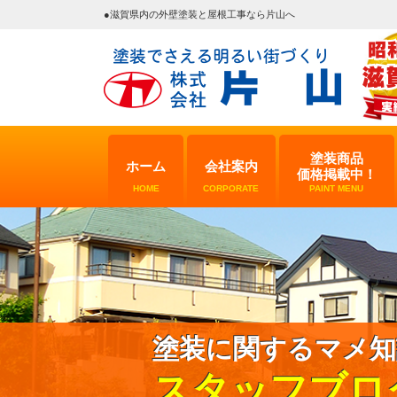
●滋賀県内の外壁塗装と屋根工事なら片山へ
塗装商品
ホーム
会社案内
価格掲載中！
HOME
CORPORATE
PAINT MENU
塗装に関するマメ知
スタッフブロ