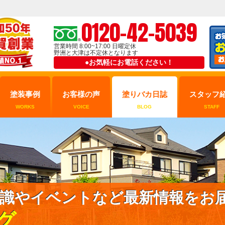
0120-42-5039
営業時間 8:00~17:00 日曜定休
野洲と大津は不定休となります
●お気軽にお電話ください！
塗装事例
お客様の声
塗りバカ日誌
スタッフ
WORKS
VOICE
BLOG
STAFF
識やイベントなど最新情報をお
グ