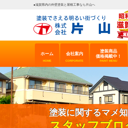
●滋賀県内の外壁塗装と屋根工事なら片山へ
塗装商品
ホーム
会社案内
価格掲載中！
HOME
CORPORATE
PAINT MENU
塗装に関するマメ知
スタッフブロ