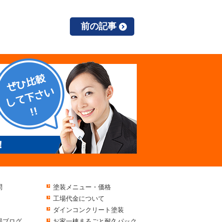
前の記事
！
問
塗装メニュー・価格
工場代金について
ダインコンクリート塗装
場ブログ
お家一棟まるごと耐久パック