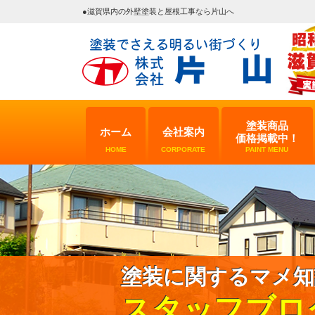
●滋賀県内の外壁塗装と屋根工事なら片山へ
塗装商品
ホーム
会社案内
価格掲載中！
HOME
CORPORATE
PAINT MENU
塗装に関するマメ知
スタッフブロ