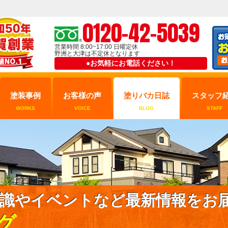
0120-42-5039
営業時間 8:00~17:00 日曜定休
野洲と大津は不定休となります
●お気軽にお電話ください！
塗装事例
お客様の声
塗りバカ日誌
スタッフ
WORKS
VOICE
BLOG
STAFF
識やイベントなど最新情報をお
グ