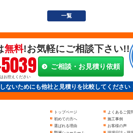
一覧
は
無料
!お気軽にご相談下さい!!
-5039
ご相談・お見積り依頼
電話はお控えください
しないためにも他社と見積りを比較してください
トップページ
よくあるご質
初めての方へ
施工事例
選ばれる理由
お客様の声
野洲ショールーム
現場日誌・現