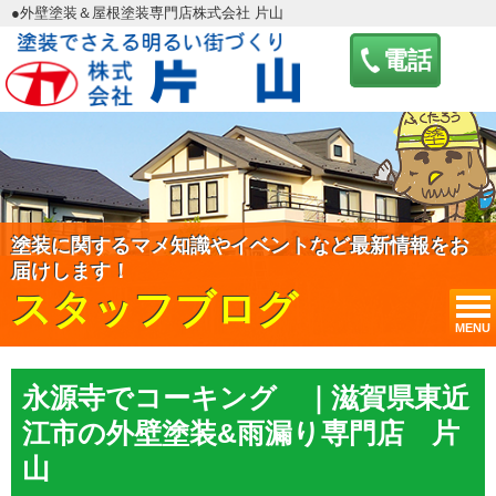
●外壁塗装＆屋根塗装専門店株式会社 片山
電話
塗装に関するマメ知識やイベントなど最新情報をお
届けします！
スタッフブログ
MENU
永源寺でコーキング ｜滋賀県東近
江市の外壁塗装&雨漏り専門店 片
山