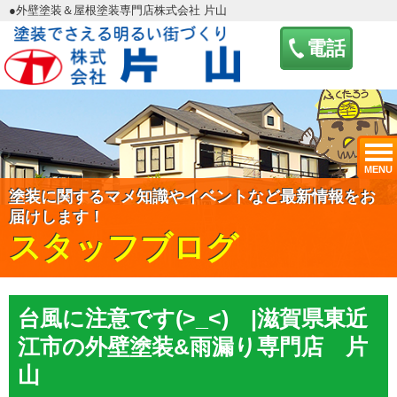
●外壁塗装＆屋根塗装専門店株式会社 片山
電話
MENU
塗装に関するマメ知識やイベントなど最新情報をお
届けします！
スタッフブログ
台風に注意です(>_<) |滋賀県東近
江市の外壁塗装&雨漏り専門店 片
山