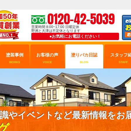
0120-42-5039
営業時間 8:00~17:00 日曜定休
野洲と大津は不定休となります
●お気軽にお電話ください！
塗装事例
お客様の声
塗りバカ日誌
スタッフ
WORKS
VOICE
BLOG
STAFF
識やイベントなど最新情報をお
グ