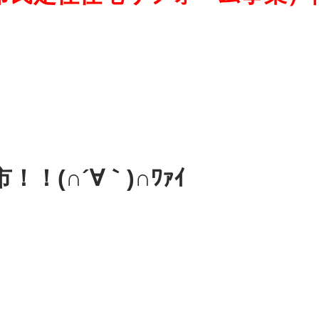
！(∩´∀｀)∩ﾜｧｲ