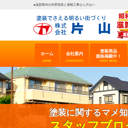
●滋賀県内の外壁塗装と屋根工事なら片山へ
塗装商品
ホーム
会社案内
価格掲載中！
HOME
CORPORATE
PAINT MENU
塗装に関するマメ知
スタッフブロ