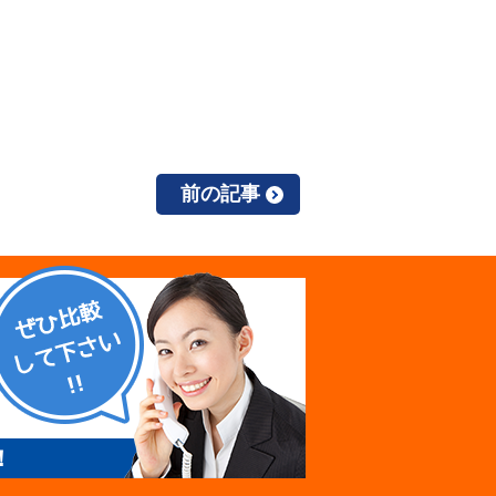
前の記事
！