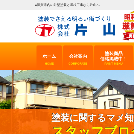
●滋賀県内の外壁塗装と屋根工事なら片山へ
塗装商品
ホーム
会社案内
価格掲載中！
HOME
CORPORATE
PAINT MENU
塗装に関するマメ知
スタッフブロ