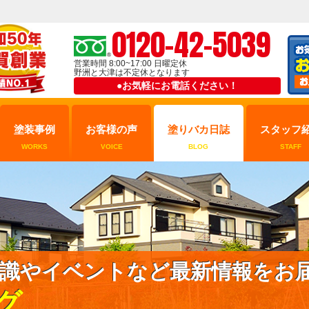
0120-42-5039
営業時間 8:00~17:00 日曜定休
野洲と大津は不定休となります
●お気軽にお電話ください！
塗装事例
お客様の声
塗りバカ日誌
スタッフ
WORKS
VOICE
BLOG
STAFF
識やイベントなど最新情報をお
グ