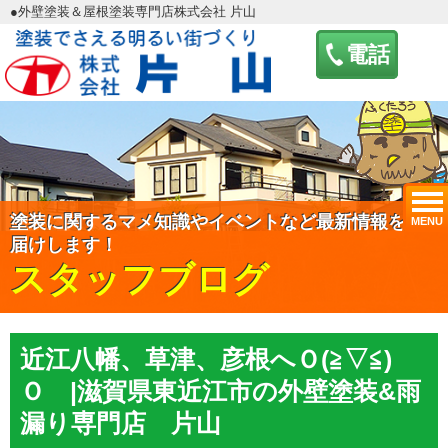
●外壁塗装＆屋根塗装専門店株式会社 片山
電話
塗装に関するマメ知識やイベントなど最新情報をお
MENU
届けします！
スタッフブログ
近江八幡、草津、彦根へＯ(≧▽≦)
Ｏ |滋賀県東近江市の外壁塗装&雨
漏り専門店 片山