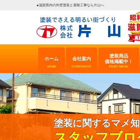
●滋賀県内の外壁塗装と屋根工事なら片山へ
塗装商品
ホーム
会社案内
価格掲載中！
HOME
CORPORATE
PAINT MENU
塗装に関するマメ知
スタッフブロ