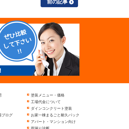
前の記事
！
問
塗装メニュー・価格
工場代金について
ダインコンクリート塗装
場ブログ
お家一棟まるごと耐久パック
アパート・マンション向け
雨漏り診断