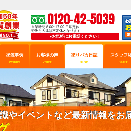
0120-42-5039
営業時間 8:00~17:00 日曜定休
野洲と大津は不定休となります
●お気軽にお電話ください！
塗装事例
お客様の声
塗りバカ日誌
スタッフ
WORKS
VOICE
BLOG
STAFF
識やイベントなど最新情報をお
グ