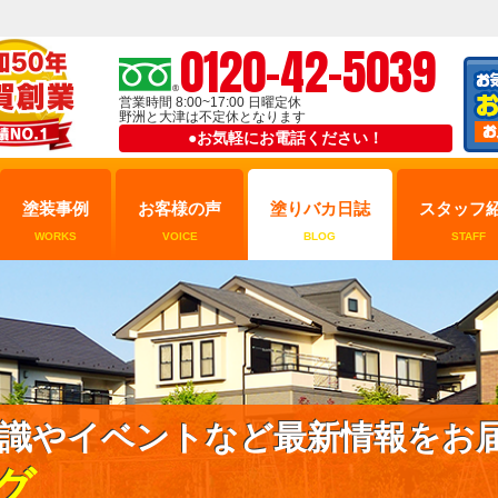
0120-42-5039
営業時間 8:00~17:00 日曜定休
野洲と大津は不定休となります
●お気軽にお電話ください！
塗装事例
お客様の声
塗りバカ日誌
スタッフ
WORKS
VOICE
BLOG
STAFF
識やイベントなど最新情報をお
グ