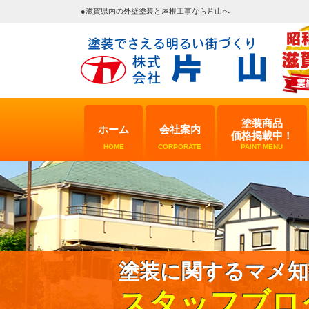
●滋賀県内の外壁塗装と屋根工事なら片山へ
塗装商品
ホーム
会社案内
価格掲載中！
HOME
CORPORATE
PAINT MENU
塗装に関するマメ知
スタッフブロ