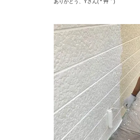
ありがとう、Yさん( *´艸｀)