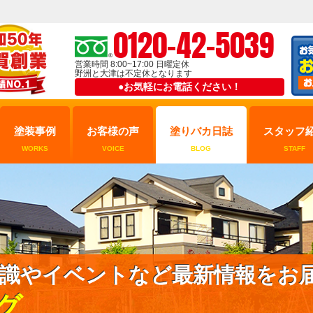
0120-42-5039
営業時間 8:00~17:00 日曜定休
野洲と大津は不定休となります
●お気軽にお電話ください！
塗装事例
お客様の声
塗りバカ日誌
スタッフ
WORKS
VOICE
BLOG
STAFF
識やイベントなど最新情報をお
グ