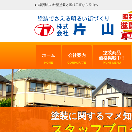
●滋賀県内の外壁塗装と屋根工事なら片山へ
塗装商品
ホーム
会社案内
価格掲載中！
HOME
CORPORATE
PAINT MENU
塗装に関するマメ知
スタッフブロ