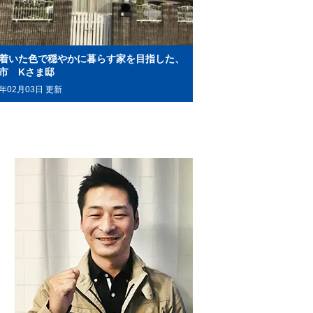
着いた色で穏やかに暮らす家を目指した、
市 Kさま邸
0年02月03日 更新