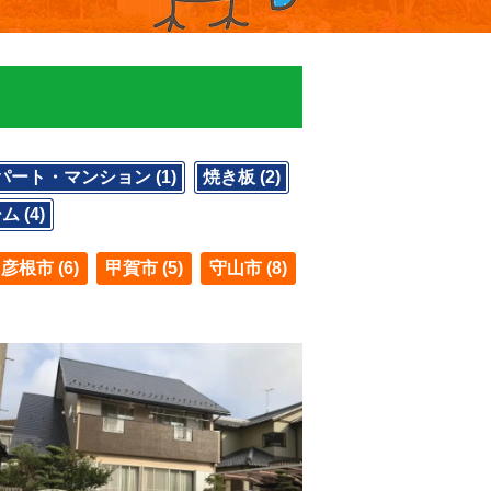
パート・マンション (1)
焼き板 (2)
 (4)
彦根市 (6)
甲賀市 (5)
守山市 (8)