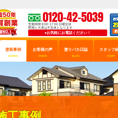
0120-42-5039
営業時間 8:00~17:00 日曜定休
野洲と大津は不定休となります
●お気軽にお電話ください！
塗装事例
お客様の声
塗りバカ日誌
スタッフ
WORKS
VOICE
BLOG
STAFF
施工事例