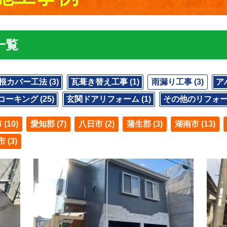
一覧
根カバー工法 (3)
瓦葺き替え工事 (1)
雨漏り工事 (3)
ア
コーキング (25)
玄関ドアリフォーム (1)
その他のリフォーム
(10)
愛知郡 (7)
八日市 (2)
蒲生郡 (3)
湖南市 (13)
 (3)