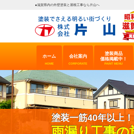
●滋賀県内の外壁塗装と屋根工事なら片山へ
塗装商品
ホーム
会社案内
価格掲載中！
HOME
CORPORATE
PAINT MENU
塗装一筋40年以上！
雨漏り工事の