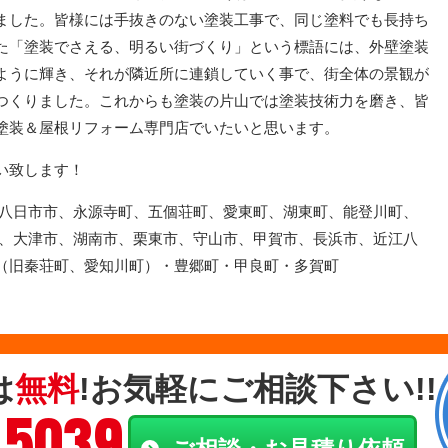
ました。皆様には手抜きのない塗装工事で、同じ塗料でも長持ち
た「塗装でさえる、明るい街づくり」という標語には、外壁塗装
ように輝き、それが隣近所に連鎖していく事で、街全体の景観が
つくりました。これからも塗装の片山では塗装技術力を磨き、皆
塗装＆屋根リフォーム専門店でいたいと思います。
い致します！
旧八日市市、永源寺町、五個荘町、愛東町、湖東町、能登川町、
 、大津市、湖南市、栗東市、守山市、甲賀市、長浜市、近江八
（旧秦荘町、愛知川町）・豊郷町・甲良町・多賀町
は
無料
!お気軽にご相談下さい!!
-5039