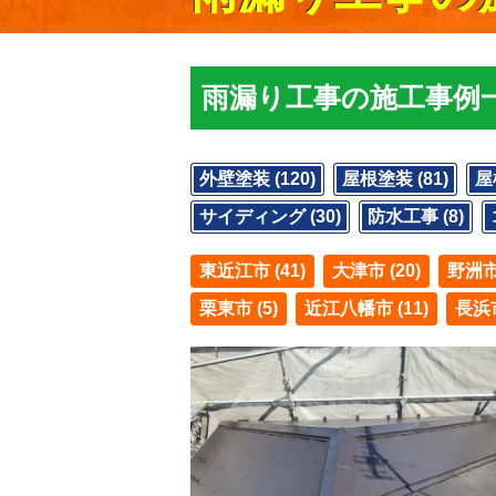
雨漏り工事の施工事例
外壁塗装 (120)
屋根塗装 (81)
屋
サイディング (30)
防水工事 (8)
東近江市 (41)
大津市 (20)
野洲市 
栗東市 (5)
近江八幡市 (11)
長浜市