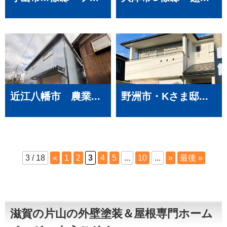
近江八幡市 農業...
野洲市・Kさま邸...
3 / 18
«
1
2
3
4
5
...
10
...
»
最後 »
滋賀の片山の外壁塗装＆屋根専門ホーム