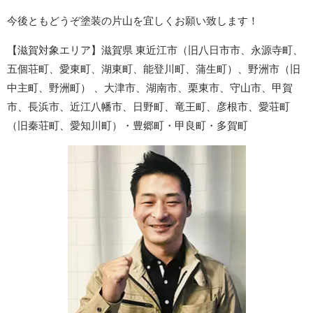
今後ともどうぞ塗装の片山を宜しくお願い致します！
【滋賀対象エリア】滋賀県 東近江市（旧八日市市、永源寺町、
五個荘町、愛東町、湖東町、能登川町、蒲生町）、野洲市（旧
中主町、野洲町） 、大津市、湖南市、栗東市、守山市、甲賀
市、長浜市、近江八幡市、日野町、竜王町、彦根市、愛荘町
（旧秦荘町、愛知川町）・豊郷町・甲良町・多賀町