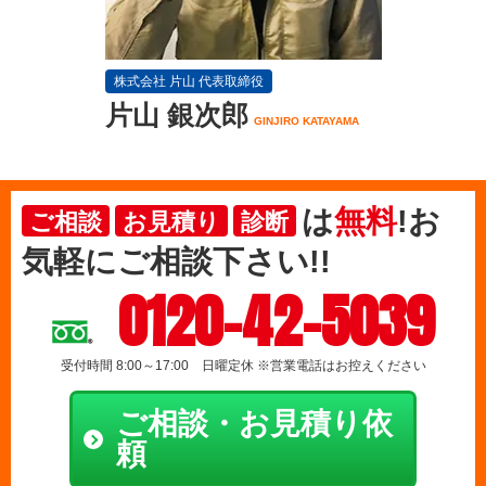
株式会社 片山 代表取締役
片山 銀次郎
GINJIRO KATAYAMA
は
無料
!お
ご相談
お見積り
診断
気軽にご相談下さい!!
0120-42-5039
受付時間 8:00～17:00 日曜定休 ※営業電話はお控えください
ご相談・お見積り依
頼