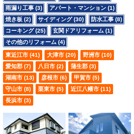
雨漏り工事 (3)
アパート・マンション (1)
焼き板 (2)
サイディング (30)
防水工事 (8)
コーキング (25)
玄関ドアリフォーム (1)
その他のリフォーム (4)
東近江市 (41)
大津市 (20)
野洲市 (10)
愛知郡 (7)
八日市 (2)
蒲生郡 (3)
湖南市 (13)
彦根市 (6)
甲賀市 (5)
守山市 (8)
栗東市 (5)
近江八幡市 (11)
長浜市 (3)