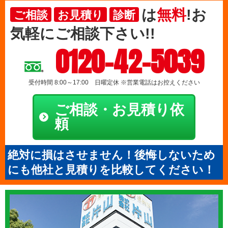
は
無料
!お
ご相談
お見積り
診断
気軽にご相談下さい!!
0120-42-5039
受付時間 8:00～17:00 日曜定休 ※営業電話はお控えください
ご相談・お見積り依
頼
絶対に損はさせません！後悔しないため
にも他社と見積りを比較してください！