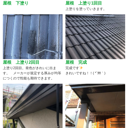
屋根 下塗り
屋根 上塗り1回目
上塗りを塗っていきます。
屋根 上塗り2回目
屋根 完成
上塗り2回目。発色がきれいに出ま
完成です
す。 メーカーが規定する厚みが均等
きれいですね！！( *´艸｀)
につくので性能も期待できます。