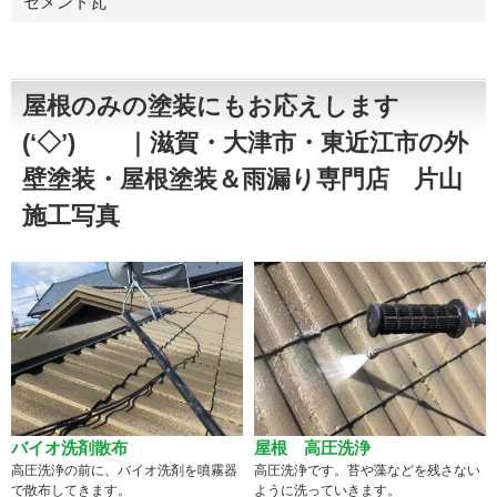
セメント瓦
屋根のみの塗装にもお応えします
(‘◇’)ゞ ｜滋賀・大津市・東近江市の外
壁塗装・屋根塗装＆雨漏り専門店 片山
施工写真
バイオ洗剤散布
屋根 高圧洗浄
高圧洗浄の前に、バイオ洗剤を噴霧器
高圧洗浄です。苔や藻などを残さない
で散布してきます。
ように洗っていきます。