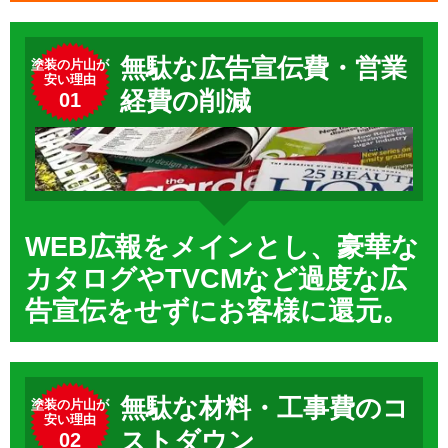
無駄な広告宣伝費・営業
塗装の片山が
安い理由
経費の削減
01
WEB広報をメインとし、豪華な
カタログやTVCMなど過度な広
告宣伝をせずにお客様に還元。
無駄な材料・工事費のコ
塗装の片山が
安い理由
ストダウン
02