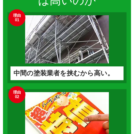
は高いのか
理由
01
中間の塗装業者を挟むから高い。
理由
02