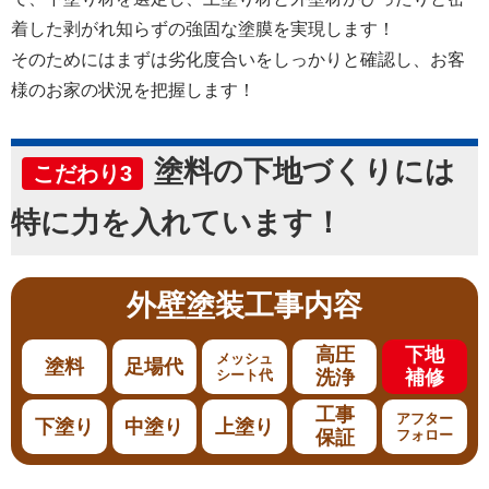
着した剥がれ知らずの強固な塗膜を実現します！
そのためにはまずは劣化度合いをしっかりと確認し、お客
様のお家の状況を把握します！
塗料の下地づくりには
こだわり3
特に力を入れています！
外壁塗装
工事内容
高圧
下地
メッシュ
塗料
足場代
シート代
洗浄
補修
工事
アフター
下塗り
中塗り
上塗り
保証
フォロー