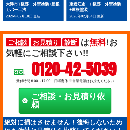
大津市T様邸 外壁塗装+屋根
東近江市 H様邸 外壁塗装
カバー工法
+屋根塗装
2026年02月18日 更新
2026年02月04日 更新
は
無料
!お
ご相談
お見積り
診断
気軽にご相談下さい!!
0120-42-5039
受付時間 8:00～17:00 日曜定休 ※営業電話はお控えください
ご相談・お見積り依
頼
絶対に損はさせません！後悔しないため