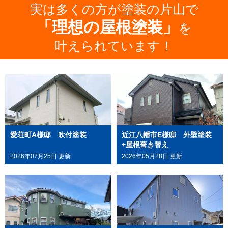
実は多くの方が塗装の片山で
「理想の屋根塗装」
を
叶えられています！
愛荘町A様邸 吹付塗装
近江八幡市E様邸 外壁塗装
+屋根葺き替え
2026年07月25日 更新
2026年05月28日 更新