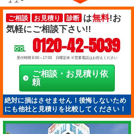
は
無料
!お
ご相談
お見積り
診断
気軽にご相談下さい!!
0120-42-5039
受付時間 8:00～17:00 日曜定休 ※営業電話はお控えください
ご相談・お見積り依
頼
絶対に損はさせません！後悔しないため
にも他社と見積りを比較してください！