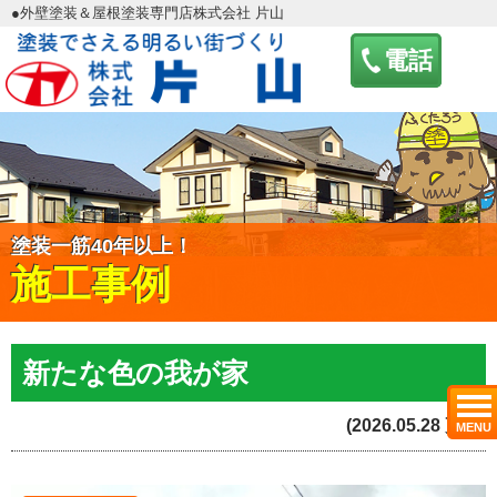
●外壁塗装＆屋根塗装専門店株式会社 片山
電話
塗装一筋40年以上！
施工事例
新たな色の我が家
(2026.05.28 更新)
MENU