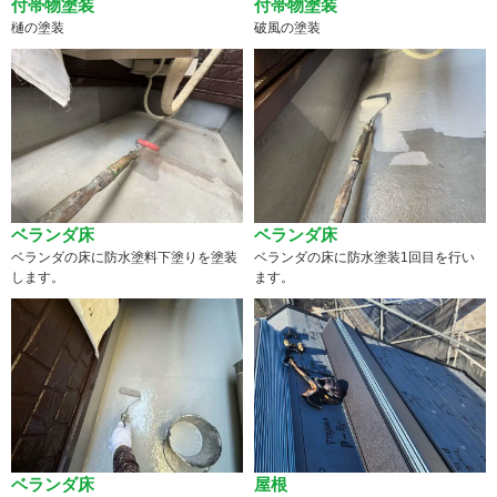
付帯物塗装
付帯物塗装
樋の塗装
破風の塗装
ベランダ床
ベランダ床
ベランダの床に防水塗料下塗りを塗装
ベランダの床に防水塗装1回目を行い
します。
ます。
ベランダ床
屋根