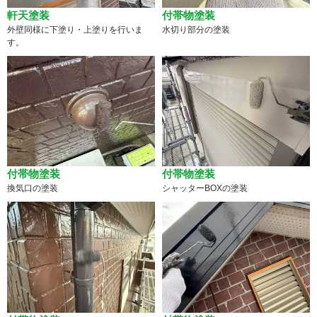
軒天塗装
付帯物塗装
外壁同様に下塗り・上塗りを行いま
水切り部分の塗装
す。
付帯物塗装
付帯物塗装
換気口の塗装
シャッターBOXの塗装