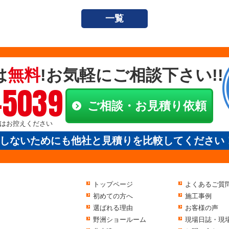
一覧
は
無料
!お気軽にご相談下さい!!
-5039
ご相談・お見積り依頼
電話はお控えください
しないためにも他社と見積りを比較してください
トップページ
よくあるご質
初めての方へ
施工事例
選ばれる理由
お客様の声
野洲ショールーム
現場日誌・現