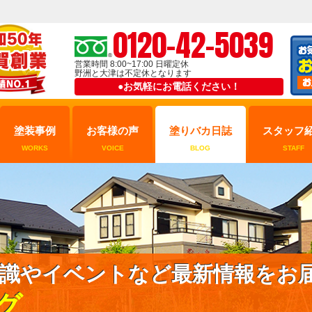
0120-42-5039
営業時間 8:00~17:00 日曜定休
野洲と大津は不定休となります
●お気軽にお電話ください！
塗装事例
お客様の声
塗りバカ日誌
スタッフ
WORKS
VOICE
BLOG
STAFF
識やイベントなど最新情報をお
グ