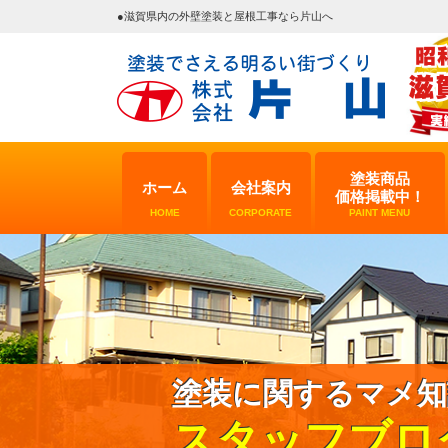
●滋賀県内の外壁塗装と屋根工事なら片山へ
塗装商品
ホーム
会社案内
価格掲載中！
HOME
CORPORATE
PAINT MENU
塗装に関するマメ知
スタッフブロ