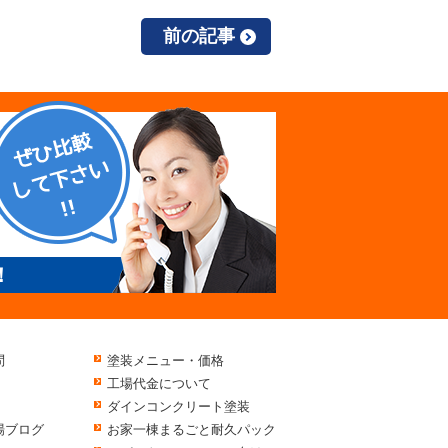
前の記事
！
問
塗装メニュー・価格
工場代金について
ダインコンクリート塗装
場ブログ
お家一棟まるごと耐久パック