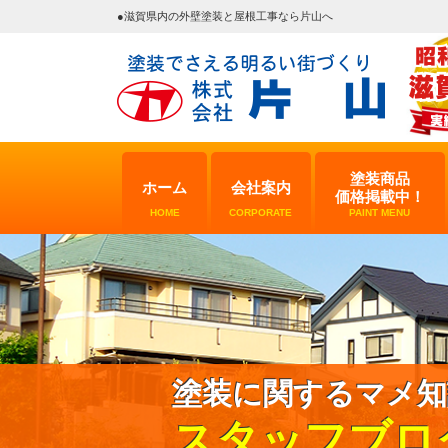
●滋賀県内の外壁塗装と屋根工事なら片山へ
塗装商品
ホーム
会社案内
価格掲載中！
HOME
CORPORATE
PAINT MENU
塗装に関するマメ知
スタッフブロ