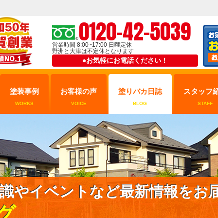
0120-42-5039
営業時間 8:00~17:00 日曜定休
野洲と大津は不定休となります
●お気軽にお電話ください！
塗装事例
お客様の声
塗りバカ日誌
スタッフ
WORKS
VOICE
BLOG
STAFF
識やイベントなど最新情報をお
グ