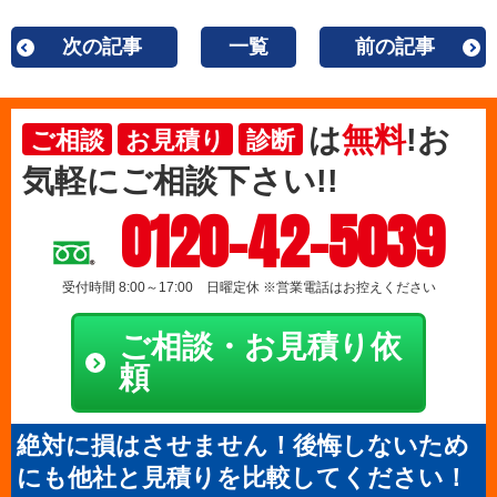
次の記事
一覧
前の記事
は
無料
!お
ご相談
お見積り
診断
気軽にご相談下さい!!
0120-42-5039
受付時間 8:00～17:00 日曜定休 ※営業電話はお控えください
ご相談・お見積り依
頼
絶対に損はさせません！後悔しないため
にも他社と見積りを比較してください！