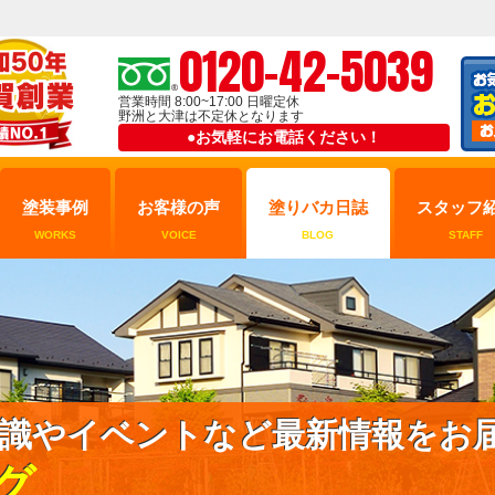
0120-42-5039
営業時間 8:00~17:00 日曜定休
野洲と大津は不定休となります
●お気軽にお電話ください！
塗装事例
お客様の声
塗りバカ日誌
スタッフ
WORKS
VOICE
BLOG
STAFF
識やイベントなど最新情報をお
グ