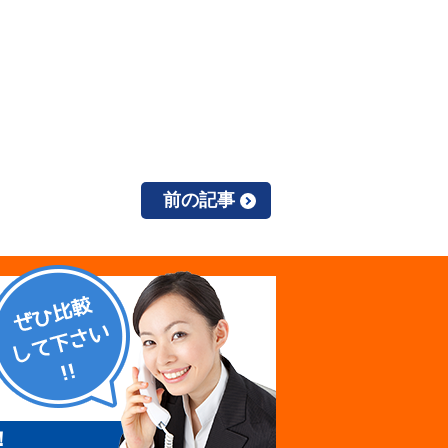
前の記事
！