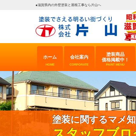
●滋賀県内の外壁塗装と屋根工事なら片山へ
塗装商品
ホーム
会社案内
価格掲載中！
HOME
CORPORATE
PAINT MENU
塗装に関するマメ知
スタッフブロ