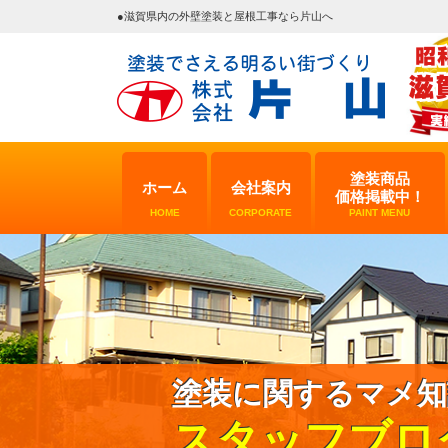
●滋賀県内の外壁塗装と屋根工事なら片山へ
塗装商品
ホーム
会社案内
価格掲載中！
HOME
CORPORATE
PAINT MENU
塗装に関するマメ知
スタッフブロ