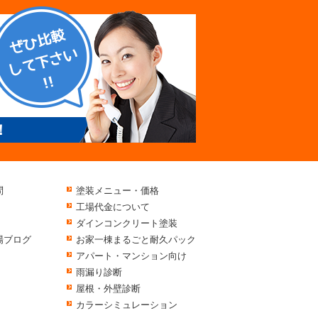
！
問
塗装メニュー・価格
工場代金について
ダインコンクリート塗装
場ブログ
お家一棟まるごと耐久パック
アパート・マンション向け
雨漏り診断
屋根・外壁診断
カラーシミュレーション