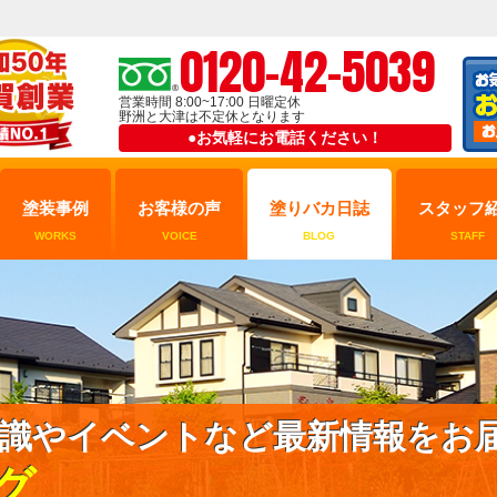
0120-42-5039
営業時間 8:00~17:00 日曜定休
野洲と大津は不定休となります
●お気軽にお電話ください！
塗装事例
お客様の声
塗りバカ日誌
スタッフ
WORKS
VOICE
BLOG
STAFF
識やイベントなど最新情報をお
グ