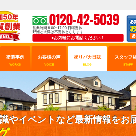
0120-42-5039
営業時間 8:00~17:00 日曜定休
野洲と大津は不定休となります
●お気軽にお電話ください！
塗装事例
お客様の声
塗りバカ日誌
スタッフ
WORKS
VOICE
BLOG
STAFF
識やイベントなど最新情報をお
グ