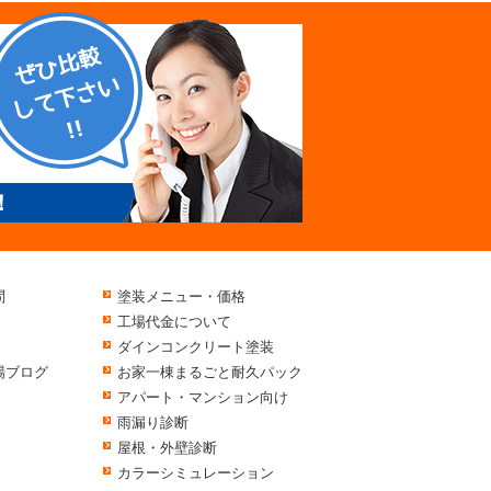
！
問
塗装メニュー・価格
工場代金について
ダインコンクリート塗装
場ブログ
お家一棟まるごと耐久パック
アパート・マンション向け
雨漏り診断
屋根・外壁診断
カラーシミュレーション