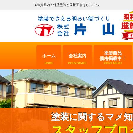
●滋賀県内の外壁塗装と屋根工事なら片山へ
塗装商品
ホーム
会社案内
価格掲載中！
HOME
CORPORATE
PAINT MENU
塗装に関するマメ知
スタッフブロ