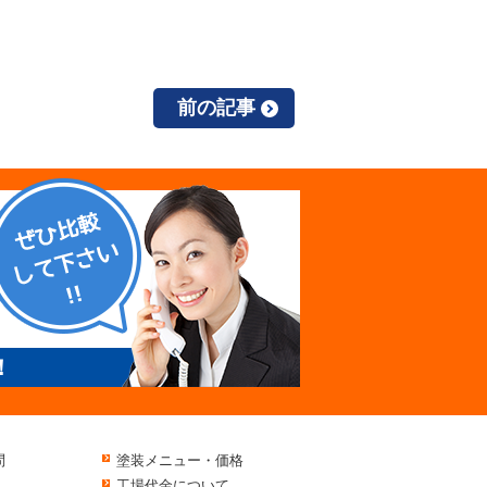
前の記事
！
問
塗装メニュー・価格
工場代金について