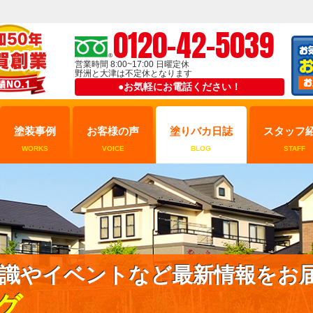
0120-42-5039
営業時間 8:00~17:00 日曜定休
野洲と大津は不定休となります
●お気軽にお電話ください！
塗装事例
お客様の声
塗りバカ日誌
スタッフ
WORKS
VOICE
BLOG
STAFF
識やイベントなど最新情報をお
グ