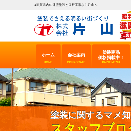
●滋賀県内の外壁塗装と屋根工事なら片山へ
塗装商品
ホーム
会社案内
価格掲載中！
HOME
CORPORATE
PAINT MENU
塗装に関するマメ知
スタッフブロ