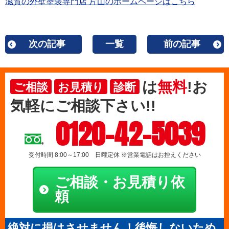
滋賀の外壁塗装専門店 片山のホームページはこちら
次の記事
一覧
前の記事
は
無料
!お
ご相談
お見積り
診断
気軽にご相談下さい!!
0120-42-5039
受付時間 8:00～17:00 日曜定休 ※営業電話はお控えください
ご相談・お見積り依
頼
絶対に損はさせません！後悔しないため