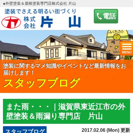
●外壁塗装＆屋根塗装専門店株式会社 片山
電話
MENU
塗装に関するマメ知識やイベントなど最新情報をお
届けします！
スタッフブログ
また雨・・・｜滋賀県東近江市の外
壁塗装＆雨漏り専門店 片山
2017.02.06 (Mon) 更新
スタッフブログ