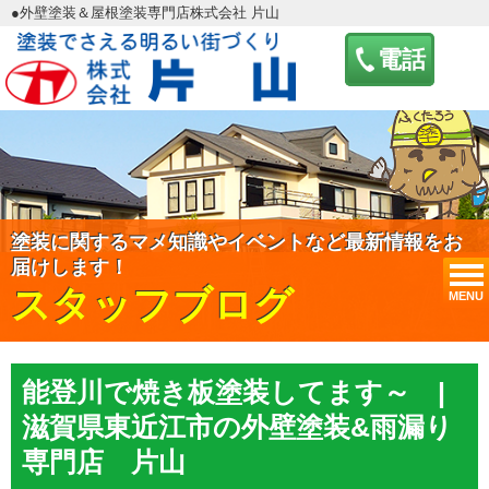
●外壁塗装＆屋根塗装専門店株式会社 片山
電話
塗装に関するマメ知識やイベントなど最新情報をお
届けします！
スタッフブログ
MENU
能登川で焼き板塗装してます～ |
滋賀県東近江市の外壁塗装&雨漏り
専門店 片山