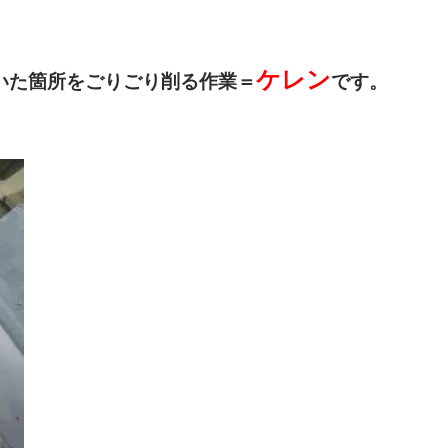
ケレン
いた箇所をごりごり削る作業＝
です。