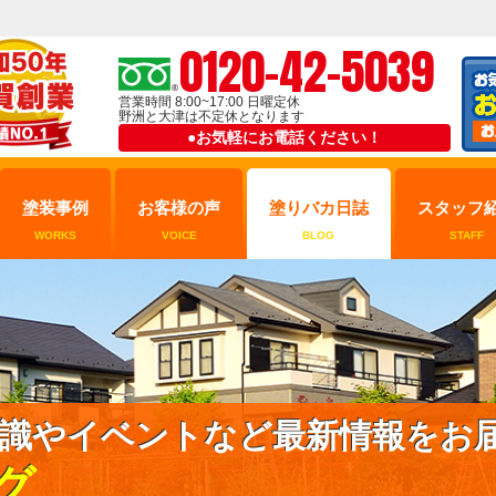
0120-42-5039
営業時間 8:00~17:00 日曜定休
野洲と大津は不定休となります
●お気軽にお電話ください！
塗装事例
お客様の声
塗りバカ日誌
スタッフ
WORKS
VOICE
BLOG
STAFF
識やイベントなど最新情報をお
グ