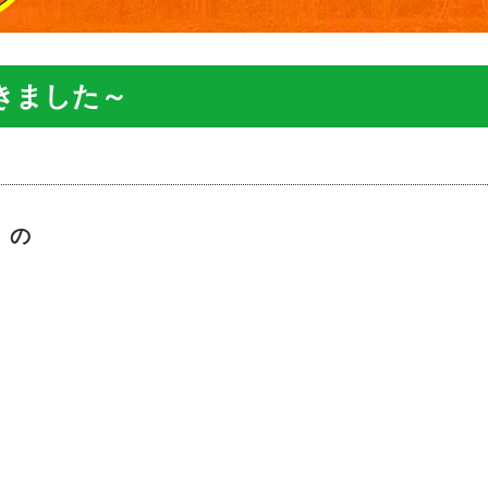
きました～
 の