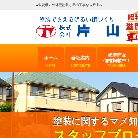
●滋賀県内の外壁塗装と屋根工事なら片山へ
塗装商品
ホーム
会社案内
価格掲載中！
HOME
CORPORATE
PAINT MENU
塗装に関するマメ知
スタッフブロ