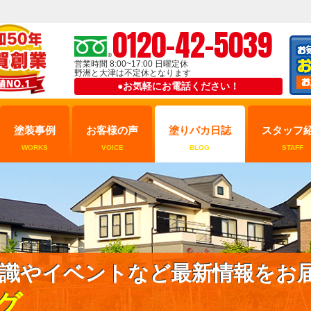
0120-42-5039
営業時間 8:00~17:00 日曜定休
野洲と大津は不定休となります
●お気軽にお電話ください！
塗装事例
お客様の声
塗りバカ日誌
スタッフ
WORKS
VOICE
BLOG
STAFF
識やイベントなど最新情報をお
グ