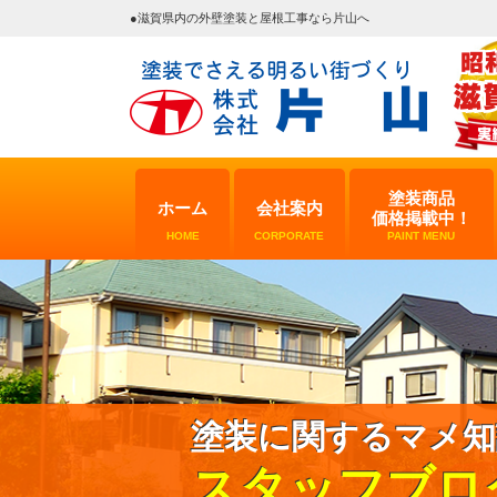
●滋賀県内の外壁塗装と屋根工事なら片山へ
塗装商品
ホーム
会社案内
価格掲載中！
HOME
CORPORATE
PAINT MENU
塗装に関するマメ知
スタッフブロ