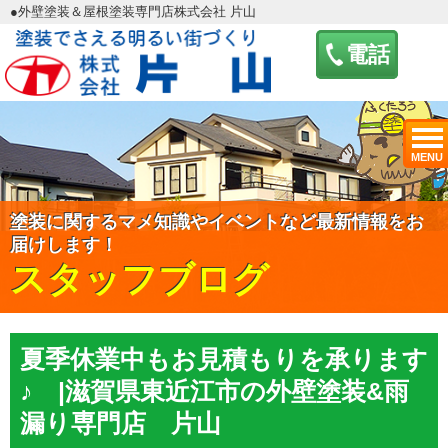
●外壁塗装＆屋根塗装専門店株式会社 片山
電話
MENU
塗装に関するマメ知識やイベントなど最新情報をお
届けします！
スタッフブログ
夏季休業中もお見積もりを承ります
♪ |滋賀県東近江市の外壁塗装&雨
漏り専門店 片山