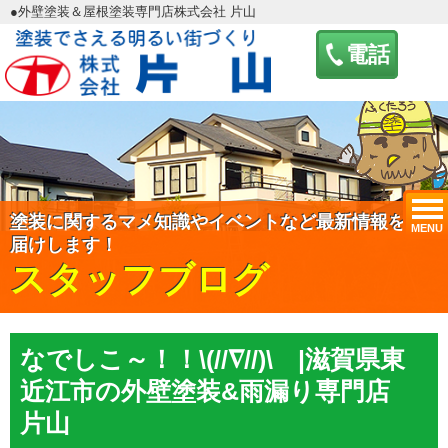
●外壁塗装＆屋根塗装専門店株式会社 片山
電話
塗装に関するマメ知識やイベントなど最新情報をお
MENU
届けします！
スタッフブログ
なでしこ～！！\(//∇//)\ |滋賀県東
近江市の外壁塗装&雨漏り専門店
片山