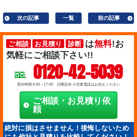
次の記事
一覧
前の記事
は
無料
!お
ご相談
お見積り
診断
気軽にご相談下さい!!
0120-42-5039
受付時間 8:00～17:00 日曜定休 ※営業電話はお控えください
ご相談・お見積り依
頼
絶対に損はさせません！後悔しないため
にも他社と見積りを比較してください！