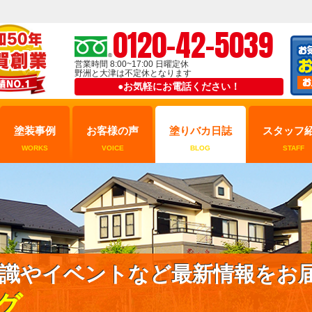
0120-42-5039
営業時間 8:00~17:00 日曜定休
野洲と大津は不定休となります
●お気軽にお電話ください！
塗装事例
お客様の声
塗りバカ日誌
スタッフ
WORKS
VOICE
BLOG
STAFF
識やイベントなど最新情報をお
グ