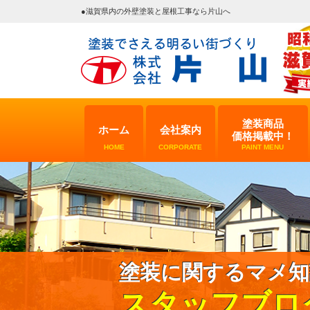
●滋賀県内の外壁塗装と屋根工事なら片山へ
塗装商品
ホーム
会社案内
価格掲載中！
HOME
CORPORATE
PAINT MENU
塗装に関するマメ知
スタッフブロ