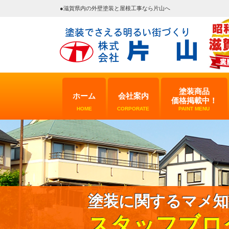
●滋賀県内の外壁塗装と屋根工事なら片山へ
塗装商品
ホーム
会社案内
価格掲載中！
HOME
CORPORATE
PAINT MENU
塗装に関するマメ知
スタッフブロ