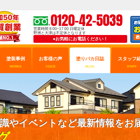
0120-42-5039
営業時間 8:00~17:00 日曜定休
野洲と大津は不定休となります
●お気軽にお電話ください！
塗装事例
お客様の声
塗りバカ日誌
スタッフ
WORKS
VOICE
BLOG
STAFF
識やイベントなど最新情報をお
グ