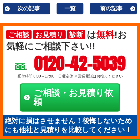
次の記事
一覧
前の記事
は
無料
!お
ご相談
お見積り
診断
気軽にご相談下さい!!
0120-42-5039
受付時間 8:00～17:00 日曜定休 ※営業電話はお控えください
ご相談・お見積り依
頼
絶対に損はさせません！後悔しないため
にも他社と見積りを比較してください！