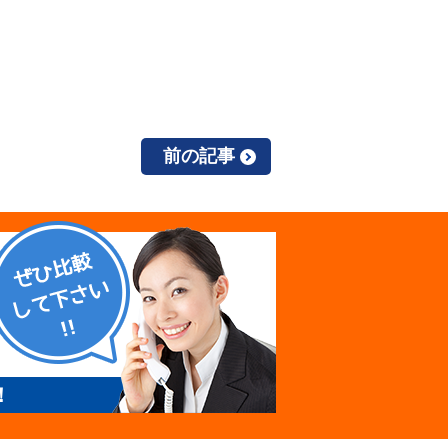
前の記事
！