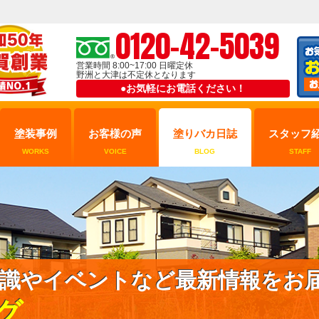
0120-42-5039
営業時間 8:00~17:00 日曜定休
野洲と大津は不定休となります
●お気軽にお電話ください！
塗装事例
お客様の声
塗りバカ日誌
スタッフ
WORKS
VOICE
BLOG
STAFF
識やイベントなど最新情報をお
グ