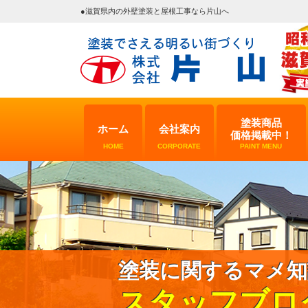
●滋賀県内の外壁塗装と屋根工事なら片山へ
塗装商品
ホーム
会社案内
価格掲載中！
HOME
CORPORATE
PAINT MENU
塗装に関するマメ知
スタッフブロ