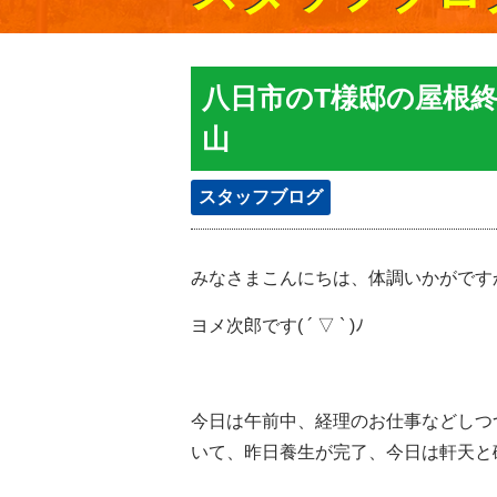
八日市のT様邸の屋根終
山
スタッフブログ
みなさまこんにちは、体調いかがです
ヨメ次郎です( ´ ▽ ` )ﾉ
今日は午前中、経理のお仕事などしつ
いて、昨日養生が完了、今日は軒天と