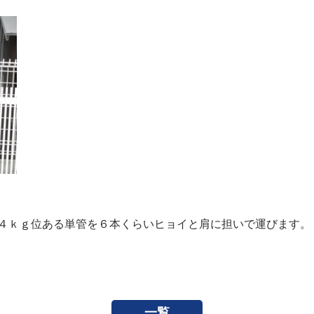
４ｋｇ位ある単管を６本くらいヒョイと肩に担いで運びます。
一覧