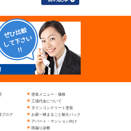
！
問
塗装メニュー・価格
工場代金について
ダインコンクリート塗装
場ブログ
お家一棟まるごと耐久パック
アパート・マンション向け
雨漏り診断