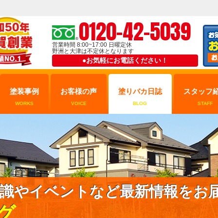
0120-42-5039
営業時間 8:00~17:00 日曜定休
野洲と大津は不定休となります
●お気軽にお電話ください！
塗装事例
お客様の声
塗りバカ日誌
スタッフ
WORKS
VOICE
BLOG
STAFF
識やイベントなど最新情報をお
グ