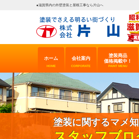
●滋賀県内の外壁塗装と屋根工事なら片山へ
塗装商品
ホーム
会社案内
価格掲載中！
HOME
CORPORATE
PAINT MENU
塗装に関するマメ知
スタッフブロ