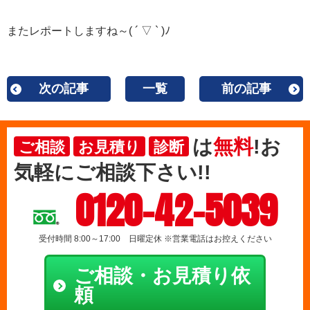
またレポートしますね～( ´ ▽ ` )ﾉ
次の記事
一覧
前の記事
は
無料
!お
ご相談
お見積り
診断
気軽にご相談下さい!!
0120-42-5039
受付時間 8:00～17:00 日曜定休 ※営業電話はお控えください
ご相談・お見積り依
頼