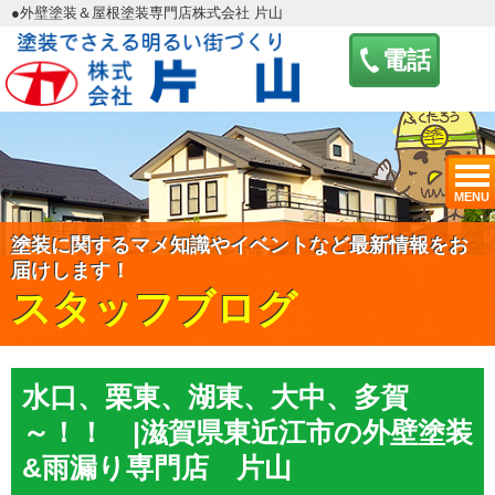
●外壁塗装＆屋根塗装専門店株式会社 片山
電話
MENU
塗装に関するマメ知識やイベントなど最新情報をお
届けします！
スタッフブログ
水口、栗東、湖東、大中、多賀
～！！ |滋賀県東近江市の外壁塗装
&雨漏り専門店 片山