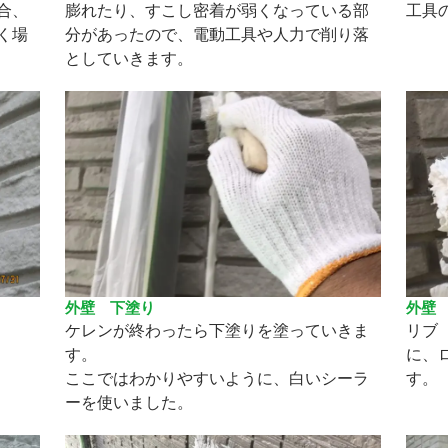
合、
膨れたり、すこし密着が弱くなっている部
工具の
く場
分があったので、電動工具や人力で削り落
としていきます。
外壁 下塗り
外壁
ケレンが終わったら下塗りを塗っていきま
リブ
す。
に、
ここではわかりやすいように、白いシーラ
す。
ーを使いました。