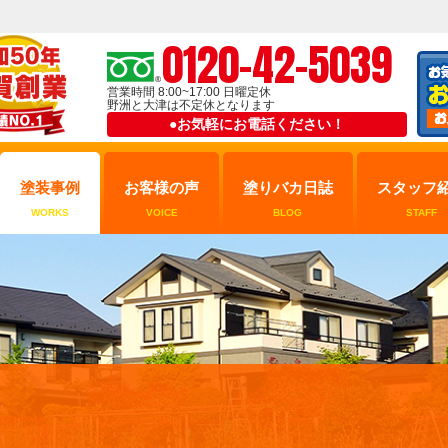
0120-42-5039
営業時間 8:00~17:00 日曜定休
野洲と大津は不定休となります
●お気軽にお電話ください！
塗装事例
お客様の声
塗りバカ日誌
スタッフ
WORKS
VOICE
BLOG
STAFF