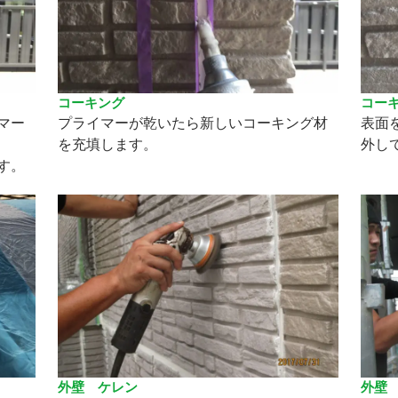
コーキング
コー
マー
プライマーが乾いたら新しいコーキング材
表面
を充填します。
外し
す。
外壁 ケレン
外壁