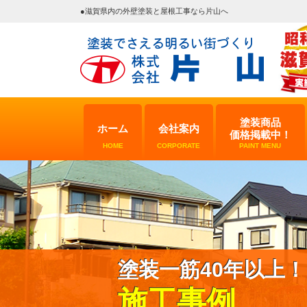
●滋賀県内の外壁塗装と屋根工事なら片山へ
塗装商品
ホーム
会社案内
価格掲載中！
HOME
CORPORATE
PAINT MENU
塗装一筋40年以上！
施工事例