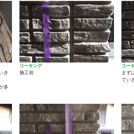
コーキング
コー
いき
施工前
まず
てい
が多