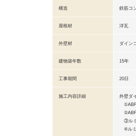
構造
鉄筋コ
屋根材
洋瓦
外壁材
ダイン
建物築年数
15年
工事期間
20日
施工内容詳細
外壁ダ
①AB
②AB
③ルミ
④ルミ