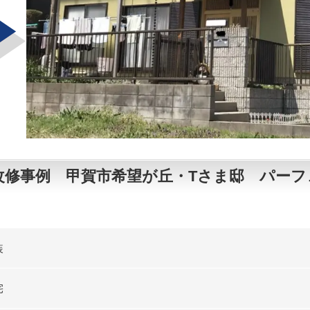
改修事例 甲賀市希望が丘・Tさま邸 パーフ
装
宅