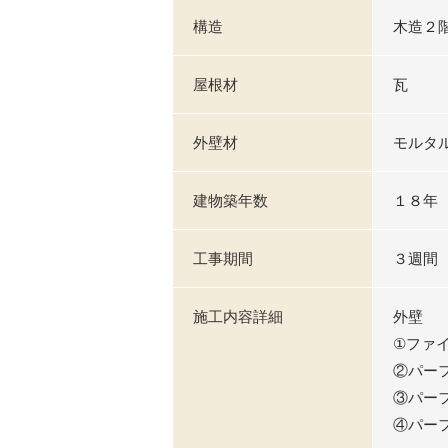
構造
木造２
屋根材
瓦
外壁材
モルタ
建物築年数
１８年
工事期間
３週間
施工内容詳細
外壁
①ファ
②パー
③パー
④パーフ