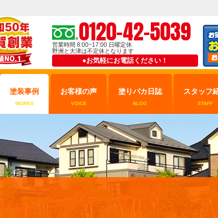
0120-42-5039
営業時間 8:00~17:00 日曜定休
野洲と大津は不定休となります
●お気軽にお電話ください！
塗装事例
お客様の声
塗りバカ日誌
スタッフ
WORKS
VOICE
BLOG
STAFF