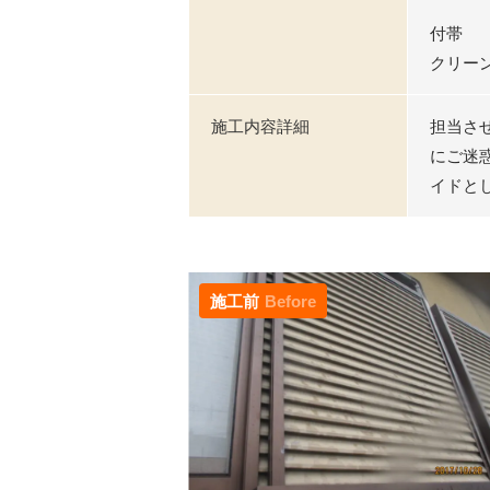
付帯
クリーン
施工内容詳細
担当さ
にご迷
イドと
施工前
Before