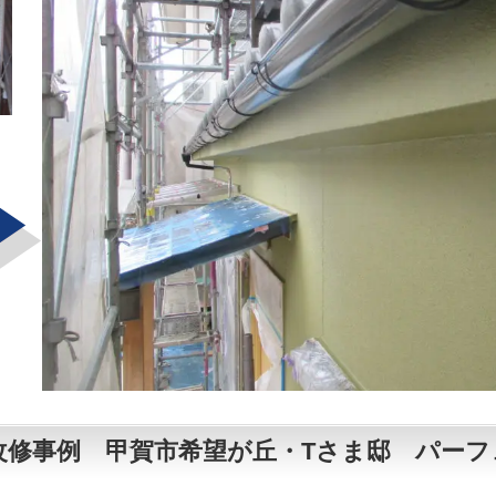
修事例 甲賀市希望が丘・Tさま邸 パーフ