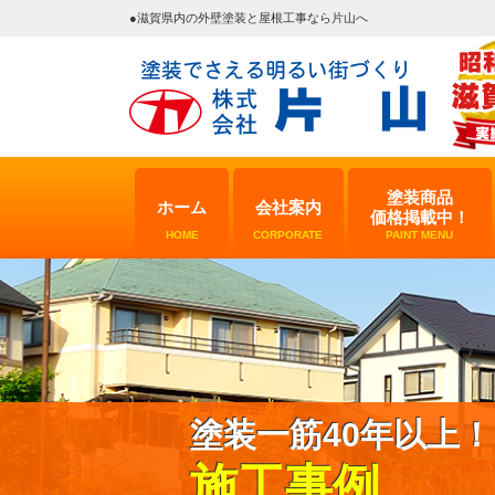
●滋賀県内の外壁塗装と屋根工事なら片山へ
塗装商品
ホーム
会社案内
価格掲載中！
HOME
CORPORATE
PAINT MENU
塗装一筋40年以上！
施工事例