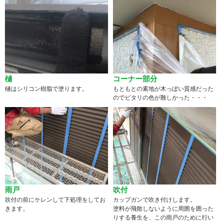
樋
コーナー部分
樋はシリコン樹脂で塗ります。
もともとの素地が木っぽい質感だった
のでピタリの色が難しかった・・・
雨戸
吹付
吹付の前にケレンして下処理をしてお
カップガンで吹き付けします。
きます。
塗料が飛散しないように周囲を囲った
りする養生を、この雨戸のために行い