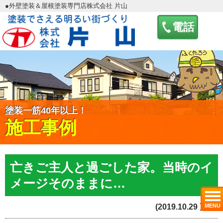
●外壁塗装＆屋根塗装専門店株式会社 片山
電話
塗装一筋40年以上！
施工事例
亡きご主人と過ごした家。当時のイ
メージそのままに…
MENU
(2019.10.29 更新)