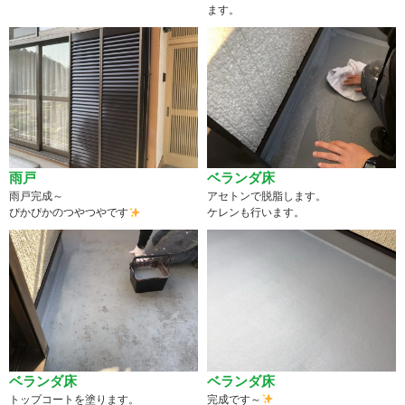
ます。
雨戸
ベランダ床
雨戸完成～
アセトンで脱脂します。
ぴかぴかのつやつやです
ケレンも行います。
ベランダ床
ベランダ床
トップコートを塗ります。
完成です～