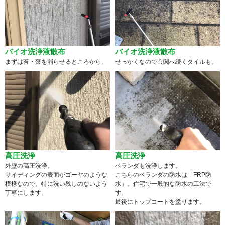
バイオ洗浄液散布
バイオ洗浄液散布
まずは苔・藻を弱らせるところから。
せっかくなので玄関へ続くタイルも。
高圧洗浄
高圧洗浄
外壁の高圧洗浄。
ベランダも洗浄します。
サイディングの表面がゴーヤのような
こちらのベランダの防水は「FRP防
模様なので、特に洗い残しのないよう
水」。住宅で一般的な防水の工法で
丁寧にします。
す。
最後にトップコートを塗ります。