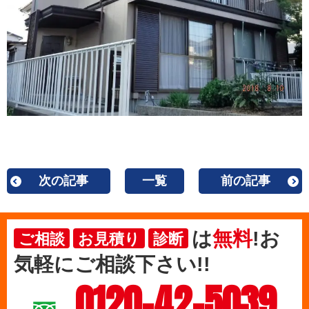
次の記事
一覧
前の記事
は
無料
!お
ご相談
お見積り
診断
気軽にご相談下さい!!
0120-42-5039