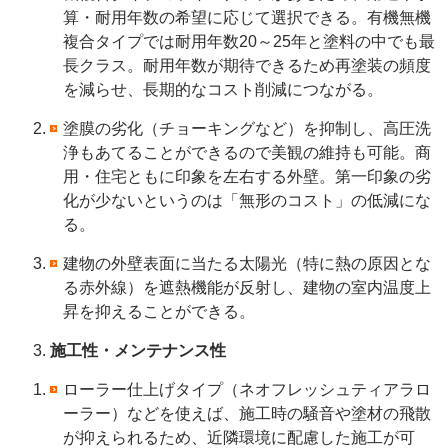
算・耐用年数の希望に応じて選択できる。有機無機
複合タイプでは耐用年数
20～25年と塗料の中でも最
長クラス。
耐用年数が期待できるため再塗装の頻度
を減らせ、長期的なコスト削減につながる。
塗膜の劣化（チョーキングなど）を抑制し、高圧洗
浄もあてることができるので美観の維持も可能。商
用・住宅ともに印象を左右する外壁。第一印象の劣
化が少ないというのは「無形のコスト」の低減にな
る。
建物の外壁表面に当たる太陽光（
特に熱の原因とな
る赤外線）
を遮熱機能が反射し、建物の室内温度上
昇を抑えることができる。
施工性・メンテナンス性
ローラー仕上げタイプ（ネオフレッシュティアラロ
ーラー）などを使えば、施工時の騒音や塗材の飛散
が抑えられるため、近隣環境に配慮した施工が可